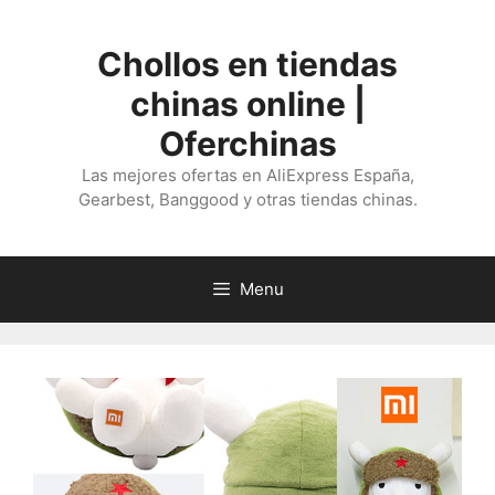
Saltar
al
Chollos en tiendas
contenido
chinas online |
Oferchinas
Las mejores ofertas en AliExpress España,
Gearbest, Banggood y otras tiendas chinas.
Menu