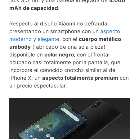
jack 3,5 mm y una batería integrada de
4.000
mAh de capacidad
.
Respecto al diseño Xiaomi no defrauda,
presentando un smartphone con un
aspecto
moderno y elegante
, con el
cuerpo metálico
unibody
(fabricado de una sola pieza)
disponible en
color negro
, con el frontal
ocupado casi totalmente por la pantalla, que
incorpora el conocido «notch» similar al del
iPhone X; un
aspecto totalmente premium
con
un precio espectacular.