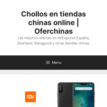
Saltar
al
Chollos en tiendas
contenido
chinas online |
Oferchinas
Las mejores ofertas en AliExpress España,
Gearbest, Banggood y otras tiendas chinas.
Menu