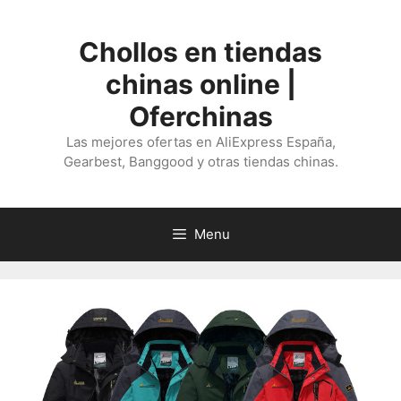
Saltar
al
Chollos en tiendas
contenido
chinas online |
Oferchinas
Las mejores ofertas en AliExpress España,
Gearbest, Banggood y otras tiendas chinas.
Menu