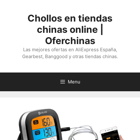
Saltar
al
Chollos en tiendas
contenido
chinas online |
Oferchinas
Las mejores ofertas en AliExpress España,
Gearbest, Banggood y otras tiendas chinas.
Menu