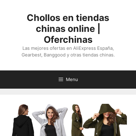
Saltar
al
Chollos en tiendas
contenido
chinas online |
Oferchinas
Las mejores ofertas en AliExpress España,
Gearbest, Banggood y otras tiendas chinas.
Menu