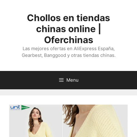
Saltar
al
Chollos en tiendas
contenido
chinas online |
Oferchinas
Las mejores ofertas en AliExpress España,
Gearbest, Banggood y otras tiendas chinas.
Menu