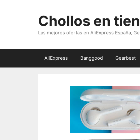
Saltar
al
Chollos en tie
contenido
Las mejores ofertas en AliExpress España, Ge
AliExpress
Banggood
Gearbest