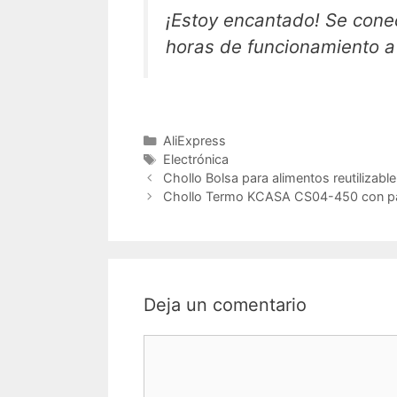
¡Estoy encantado! Se cone
horas de funcionamiento 
Categorías
AliExpress
Etiquetas
Electrónica
Chollo Bolsa para alimentos reutilizabl
Chollo Termo KCASA CS04-450 con pant
Deja un comentario
Comentario