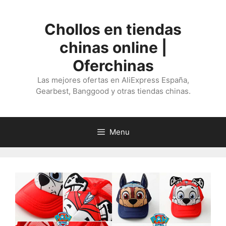
Saltar
al
Chollos en tiendas
contenido
chinas online |
Oferchinas
Las mejores ofertas en AliExpress España,
Gearbest, Banggood y otras tiendas chinas.
Menu