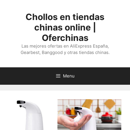
Saltar
al
Chollos en tiendas
contenido
chinas online |
Oferchinas
Las mejores ofertas en AliExpress España,
Gearbest, Banggood y otras tiendas chinas.
Menu