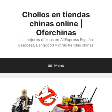
Saltar
al
Chollos en tiendas
contenido
chinas online |
Oferchinas
Las mejores ofertas en AliExpress España,
Gearbest, Banggood y otras tiendas chinas.
Menu