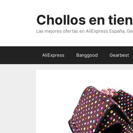
Saltar
al
Chollos en tie
contenido
Las mejores ofertas en AliExpress España, Ge
AliExpress
Banggood
Gearbest