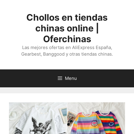
Saltar
al
Chollos en tiendas
contenido
chinas online |
Oferchinas
Las mejores ofertas en AliExpress España,
Gearbest, Banggood y otras tiendas chinas.
Menu