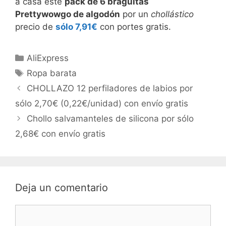
a casa este
pack de 6 braguitas
Prettywowgo de algodón
por un
chollástico
precio de
sólo 7,91€
con portes gratis.
Categorías
AliExpress
Etiquetas
Ropa barata
CHOLLAZO 12 perfiladores de labios por
sólo 2,70€ (0,22€/unidad) con envío gratis
Chollo salvamanteles de silicona por sólo
2,68€ con envío gratis
Deja un comentario
Comentario