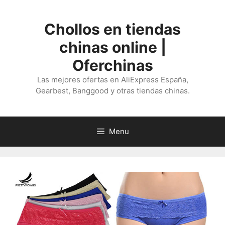
Saltar
al
Chollos en tiendas
contenido
chinas online |
Oferchinas
Las mejores ofertas en AliExpress España,
Gearbest, Banggood y otras tiendas chinas.
Menu