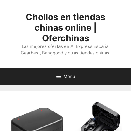
Saltar
al
Chollos en tiendas
contenido
chinas online |
Oferchinas
Las mejores ofertas en AliExpress España,
Gearbest, Banggood y otras tiendas chinas.
Menu