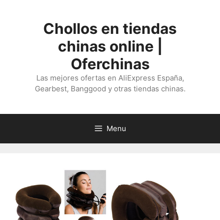
Saltar
al
Chollos en tiendas
contenido
chinas online |
Oferchinas
Las mejores ofertas en AliExpress España,
Gearbest, Banggood y otras tiendas chinas.
Menu