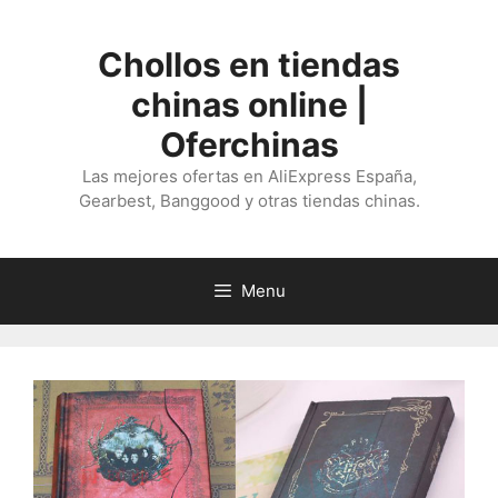
Saltar
al
Chollos en tiendas
contenido
chinas online |
Oferchinas
Las mejores ofertas en AliExpress España,
Gearbest, Banggood y otras tiendas chinas.
Menu